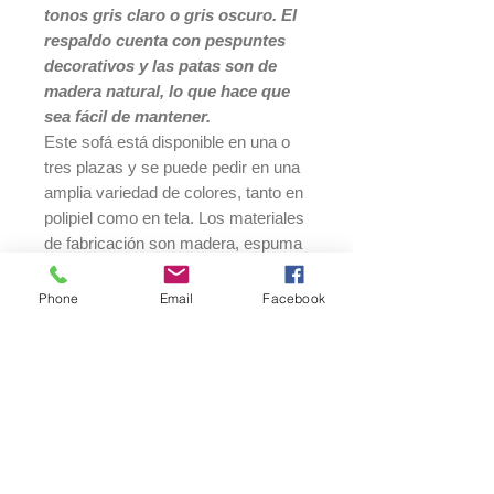
tonos gris claro o gris oscuro. El
respaldo cuenta con pespuntes
decorativos y las patas son de
madera natural, lo que hace que
sea fácil de mantener.
Este sofá está disponible en una o
tres plazas y se puede pedir en una
amplia variedad de colores, tanto en
polipiel como en tela. Los materiales
de fabricación son madera, espuma
y tejido.
Las dimensiones del sofá son las
Phone
Email
Facebook
siguientes: para la opción de 1 plaza,
el alto es de 81 cm, el ancho es de
90 cm y el fondo es de 81 cm. Para
la opción de 3 plazas, el alto es de
81 cm, el ancho es de 190 cm y el
fondo es de 81 cm. El peso del sofá
de 1 plaza es de 26,90 kg y el peso