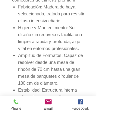
Fabricación: Madera de haya
seleccionada, tratada para resistir
el uso intensivo diario.
Higiene y Mantenimiento: Su
diseño sin recovecos facilita una
limpieza rápida y profunda, algo
vital en entornos profesionales.
Amplitud de Formatos: Capaz de
resolver desde una mesa de
rincón de 70 cm hasta una gran
mesa de banquetes circular de
180 cm de diámetro.
Estabilidad: Estructura interna
reforzada para garantizar un uso
seguro y sin vibraciones.
Phone
Email
Facebook
Tipo
Medidas
Capacidad
de
Disponibles (cm)
Estimada