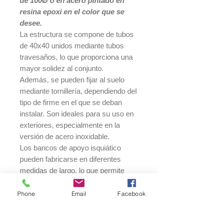
de 100Ø o en acero pintado en
resina epoxi en el color que se
desee.
La estructura se compone de tubos
de 40x40 unidos mediante tubos
travesaños, lo que proporciona una
mayor solidez al conjunto.
Además, se pueden fijar al suelo
mediante tornillería, dependiendo del
tipo de firme en el que se deban
instalar. Son ideales para su uso en
exteriores, especialmente en la
versión de acero inoxidable.
Los bancos de apoyo isquiático
pueden fabricarse en diferentes
medidas de largo, lo que permite
adaptarlos a cualquier espacio. Las
medidas disponibles son las
Phone
Email
Facebook
siguientes: altura total de 980 mm,
altura del asiento de 770 mm, fondo