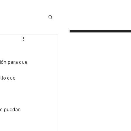
MESAS AUXILIARES
OTROS
ión para que 
llo que 
e puedan 