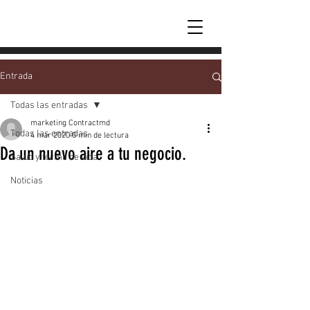
Entrada
Todas las entradas
marketing Contractmd
Todas las entradas
4 mar 2020
0 min de lectura
Da un nuevo aire a tu negocio.
Salud y forma de vida
Noticias